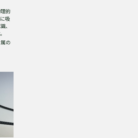
物理的
前に吸
認識、
す。
付属の