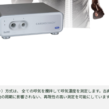
ンバー）方式は、 全ての呼気を攪拌して呼気濃度を測定します。
吸の周期に影響されない、再現性の高い測定を可能にしていま