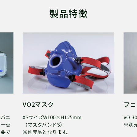
製品特徴
VO2マスク
フェ
ルバニ
XSサイズW100×H125mm
VO-
の一点
（マスクバンドS）
※別
不要で
※別売品となります。